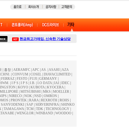
현금최고가매입. 신속한 기술상담
국
|
흥창
|
AERAMFC
|
APC
|
AS.
|
ASAHI
|
AZA
CHNI.
|
CONVUM
|
COSEL
|
DIAVACLIMITED
|
|
FERRAZ
|
FESTO
|
FUJI
|
GERMANY
|
HWM.
|
I P S
|
I P S
|
I.B.
|
I.O DATA
|
IAI
|
IDEC
|
INGSTON
|
KOYO
|
KUBOTA
|
KYOCERA
|
MILLIPORE
|
MITSUBISHI
|
MKS
|
MOELLER
|
NIPS
|
NIRECO
|
NOK
|
NSD
|
OMRON
|
OMOS
|
PRONTEK
|
RARA
|
REXROTH
|
ROHS
|
|
SANYODENKI
|
SAP
|
SERVERINFRA
|
SHINKO
X
|
TAMAGAWA
|
TCM
|
TDK
|
TECHNOLOGY
|
TANABE
|
WENGLOR
|
WINBAND
|
WOODOO
|