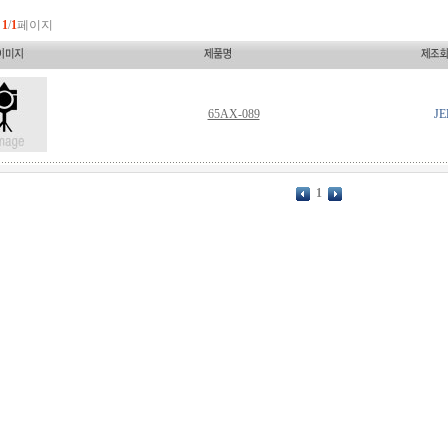
중
1
/
1
페이지
65AX-089
JE
1