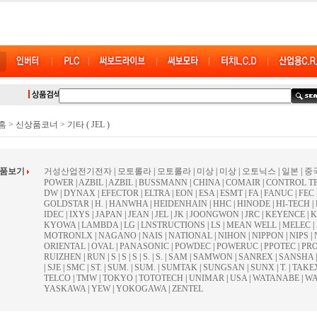
홈
> 신상품코너 > 기타 ( JEL )
상품보기
거성산업전기전자
|
모토롤라
|
모토롤라
|
미상
|
미상
|
오토닉스
|
일본
|
중
POWER
|
AZBIL
|
AZBIL
|
BUSSMANN
|
CHINA
|
COMAIR
|
CONTROL TE
DW
|
DYNAX
|
EFECTOR
|
ELTRA
|
EON
|
ESA
|
ESMT
|
FA
|
FANUC
|
FEC
GOLDSTAR
|
H.
|
HANWHA
|
HEIDENHAIN
|
HHC
|
HINODE
|
HI-TECH
|
IDEC
|
IXYS
|
JAPAN
|
JEAN
|
JEL
|
JK
|
JOONGWON
|
JRC
|
KEYENCE
|
K
KYOWA
|
LAMBDA
|
LG
|
LNSTRUCTIONS
|
LS
|
MEAN WELL
|
MELEC
|
MOTRONLX
|
NAGANO
|
NAIS
|
NATIONAL
|
NIHON
|
NIPPON
|
NIPS
|
ORIENTAL
|
OVAL
|
PANASONIC
|
POWDEC
|
POWERUC
|
PPOTEC
|
PR
RUIZHEN
|
RUN
|
S
|
S
|
S
|
S.
|
S.
|
SAM
|
SAMWON
|
SANREX
|
SANSHA
|
SJE
|
SMC
|
ST.
|
SUM.
|
SUM.
|
SUMTAK
|
SUNGSAN
|
SUNX
|
T.
|
TAKE
TELCO
|
TMW
|
TOKYO
|
TOTOTECH
|
UNIMAR
|
USA
|
WATANABE
|
WA
YASKAWA
|
YEW
|
YOKOGAWA
|
ZENTEL